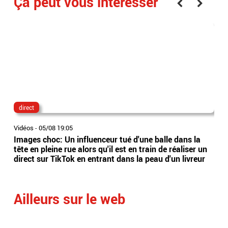
Ça peut vous interesser
direct
lau
Vidéos
-
05/08 19:05
Vidé
Images choc: Un influenceur tué d'une balle dans la
Nou
tête en pleine rue alors qu'il est en train de réaliser un
le 
direct sur TikTok en entrant dans la peau d'un livreur
Lec
Ailleurs sur le web