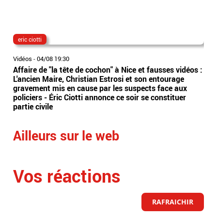
eric ciotti
The
Vidéos
-
04/08 19:30
Vidé
Affaire de "la tête de cochon" à Nice et fausses vidéos :
"Th
L'ancien Maire, Christian Estrosi et son entourage
sur
gravement mis en cause par les suspects face aux
ave
policiers - Éric Ciotti annonce ce soir se constituer
dan
partie civile
Ailleurs sur le web
Vos réactions
RAFRAICHIR