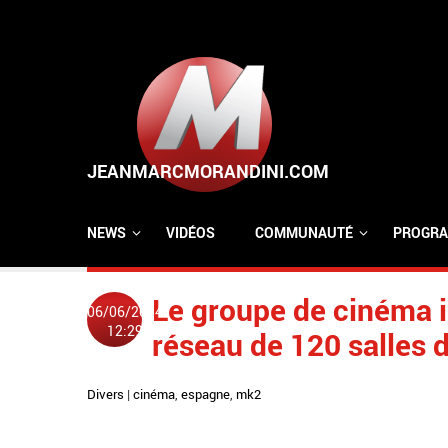
Aller au contenu principal
NEWS
VIDÉOS
COMMUNAUTÉ
PROGRA
Le groupe de cinéma 
06/06/2014
12:29
réseau de 120 salles
Divers
|
cinéma
,
espagne
,
mk2