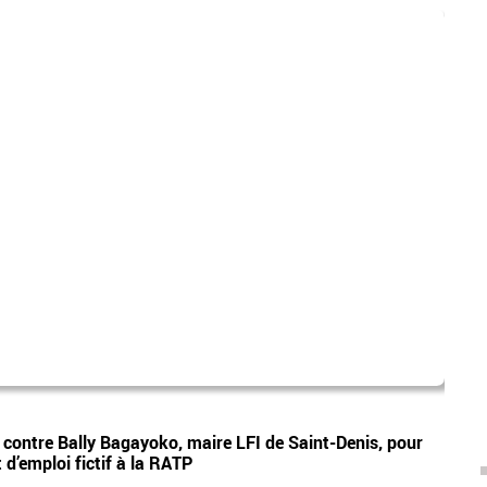
mad
Vidéos
e contre Bally Bagayoko, maire LFI de Saint-Denis, pour
Le pr
d’emploi fictif à la RATP
Ray o