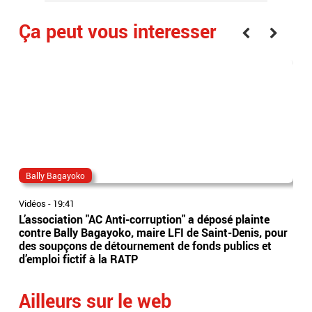
Ça peut vous interesser
Bally Bagayoko
ma
Vidéos
-
19:41
Vidé
L’association "AC Anti-corruption" a déposé plainte
Le 
contre Bally Bagayoko, maire LFI de Saint-Denis, pour
Orb
des soupçons de détournement de fonds publics et
Ray
d’emploi fictif à la RATP
l'â
Ailleurs sur le web