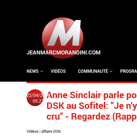
Aller au contenu principal
NEWS
VIDÉOS
COMMUNAUTÉ
PROGRA
Anne Sinclair parle pou
22/04/2014
09:22
DSK au Sofitel: "Je n'y
cru" - Regardez (Rapp
Vidéos
|
affaire DSK