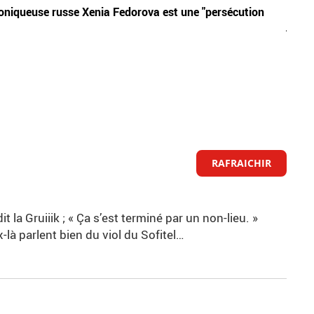
chroniqueuse russe Xenia Fedorova est une "persécution
Allem
justi
RAFRAICHIR
t la Gruiiik ; « Ça s’est terminé par un non-lieu. »
là parlent bien du viol du Sofitel…