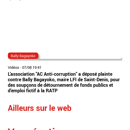
Bally Bagayoko
ma
Vidéos
-
07/08 19:41
Vidé
L’association "AC Anti-corruption" a déposé plainte
Le 
contre Bally Bagayoko, maire LFI de Saint-Denis, pour
Orb
des soupçons de détournement de fonds publics et
Ray
d’emploi fictif à la RATP
l'â
Ailleurs sur le web