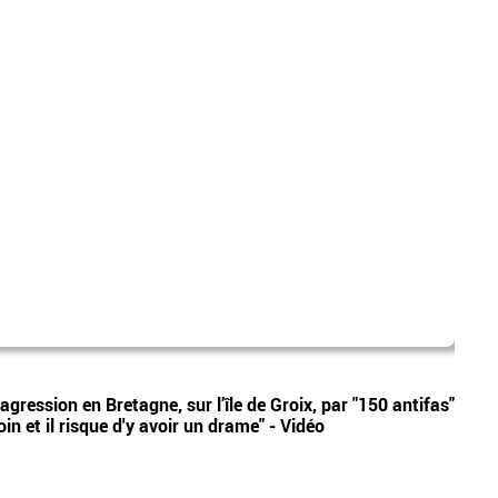
Marin
Vidéos
agression en Bretagne, sur l’île de Groix, par "150 antifas"
Tensi
oin et il risque d'y avoir un drame" - Vidéo
propo