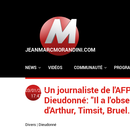
Aller au contenu principal
NEWS
VIDÉOS
COMMUNAUTÉ
PROGRA
Un journaliste de l'AF
03/01/2014
17:47
Dieudonné: "Il a l'obs
d'Arthur, Timsit, Bruel.
Divers
|
Dieudonné