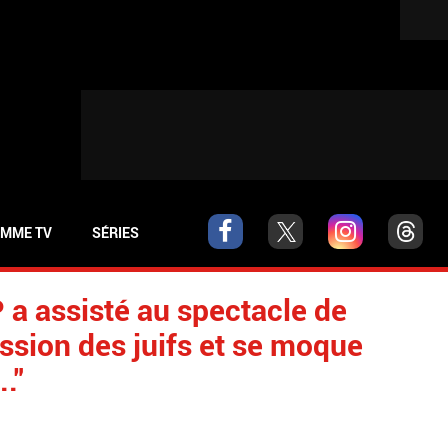
MME TV
SÉRIES
P a assisté au spectacle de
ession des juifs et se moque
.."