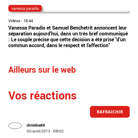
vanessa paradis
pa
Vidéos
-
18:44
Vidé
Vanessa Paradis et Samuel Benchetrit annoncent leur
Le 
séparation aujourd'hui, dans un très bref communiqué
War
: Le couple précise que cette décision a été prise "d’un
még
commun accord, dans le respect et l’affection"
une
Ailleurs sur le web
Vos réactions
RAFRAICHIR
christine69
30/août/2013 - 08h02