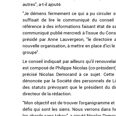
autres", a-t-il ajouté.
"Je démens fermement ce qui a pu circuler sur
suffisait de lire le communiqué du conseil
référence à des informations faisant état de sa
communiqué publié mercredi à l'issue du Conseil
présidé par Anne Lauvergeon, "le directoire 
nouvelle organisation, à mettre en place d'ici l
groupe".
Le conseil indiquait par ailleurs qu'il renouve
est composé de Philippe Nicolas (co-président)
précisé Nicolas Demorand à ce sujet. Cette
dénoncée par la Société des personnels de Lib
des statuts prévoyant que le président du di
directeur de la rédaction.
"Mon objectif est de trouver l'organigramme et 
défis qui sont les siens. Nous verrons dans hui
les aborde sans tabou", a ajouté Nicolas Demor