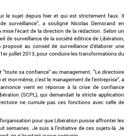
 le sujet depuis hier et qui est strictement faux. Il
 de surveillance", a souligné Nicolas Demorand en
 mise l'écart de la direction de la rédaction. Selon un
 de surveillance de la société éditrice de Libération,
a proposé au conseil de surveillance d'élaborer une
e 1er juillet 2013, pour conduire les transformations du
lait "toute sa confiance" au management. "Le directoire
 et moi-même, c'est le management de l'entreprise", a
 annonce vient en réponse à la crise de confiance
ération (SCPL), qui demandait la stricte application
rectoire ne cumule pas ces fonctions avec celle de
l'organisation pour que Libération puisse affronter les
t semaines. Je suis à l'initiative de ces sujets-là. Je
and, en n'écartant aucun scénario.