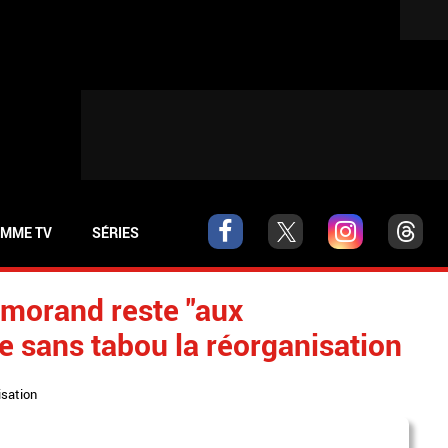
MME TV
SÉRIES
emorand reste "aux
 sans tabou la réorganisation
isation