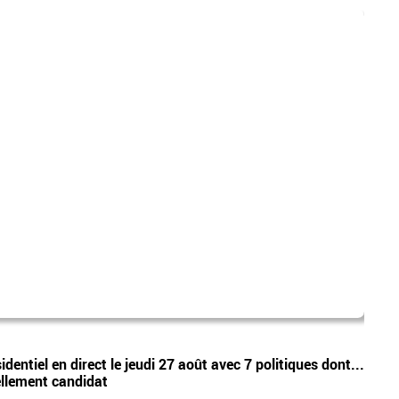
sfr
Vidéos
entiel en direct le jeudi 27 août avec 7 politiques dont...
Racha
ellement candidat
concu