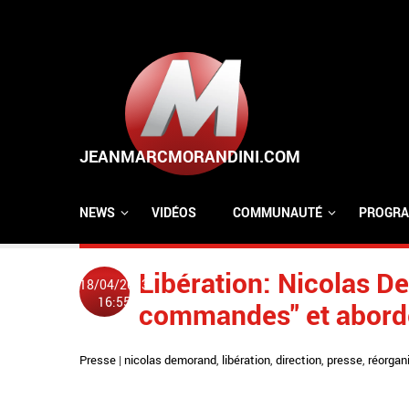
Aller au contenu principal
NEWS
VIDÉOS
COMMUNAUTÉ
PROGRA
Libération: Nicolas D
18/04/2013
16:55
commandes" et aborde
Presse
|
nicolas demorand
,
libération
,
direction
,
presse
,
réorgan