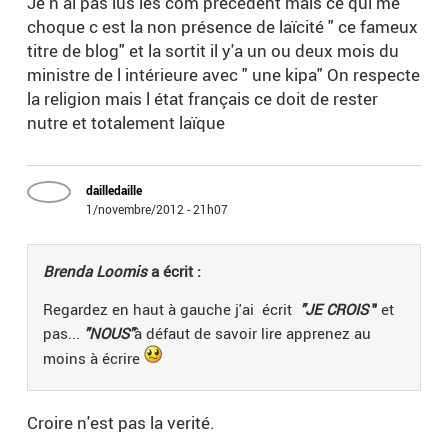
Je n ai pas lus les com précédent mais ce qui me
choque c est la non présence de laïcité " ce fameux
titre de blog" et la sortit il y'a un ou deux mois du
ministre de l intérieure avec " une kipa" On respecte
la religion mais l état français ce doit de rester
nutre et totalement laïque
dailledaille
1/novembre/2012 - 21h07
Brenda Loomis
a écrit :
Regardez en haut à gauche j'ai écrit
"JE CROIS
"
et
pas...
"NOUS"
à défaut de savoir lire apprenez au
moins à écrire
Croire n'est pas la verité.