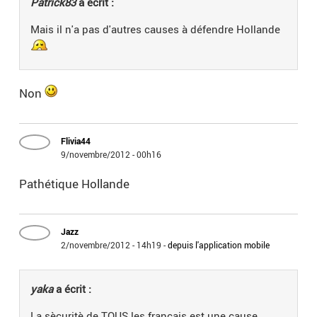
Patrick83
a écrit :
Mais il n'a pas d'autres causes à défendre Hollande
Non
Flivia44
9/novembre/2012 - 00h16
Pathétique Hollande
Jazz
2/novembre/2012 - 14h19
-
depuis l'application mobile
yaka
a écrit :
La sècuritè de TOUS les français est une cause