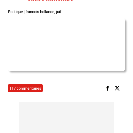
Politique
|
francois hollande
,
juif
117 commentaires