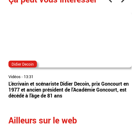
Didier Decoin
éta
Vidéos
-
13:31
Vidé
L’écrivain et scénariste Didier Decoin, prix Goncourt en
Les
1977 et ancien président de l’Académie Goncourt, est
du 
décédé à l’âge de 81 ans
du 
res
Ailleurs sur le web