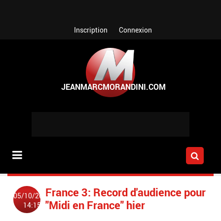
Aller au contenu principal
Inscription
Connexion
France 3: Record d'audience pour
05/10/2012
"Midi en France" hier
14:15