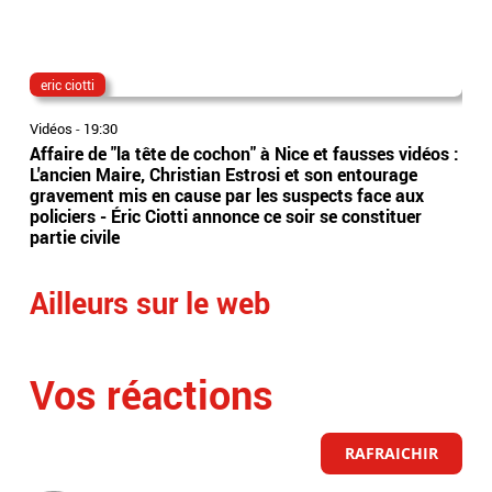
eric ciotti
The
Vidéos
-
19:30
Vidé
Affaire de "la tête de cochon" à Nice et fausses vidéos :
"Th
L'ancien Maire, Christian Estrosi et son entourage
sur
gravement mis en cause par les suspects face aux
ave
policiers - Éric Ciotti annonce ce soir se constituer
dan
partie civile
Ailleurs sur le web
Vos réactions
RAFRAICHIR