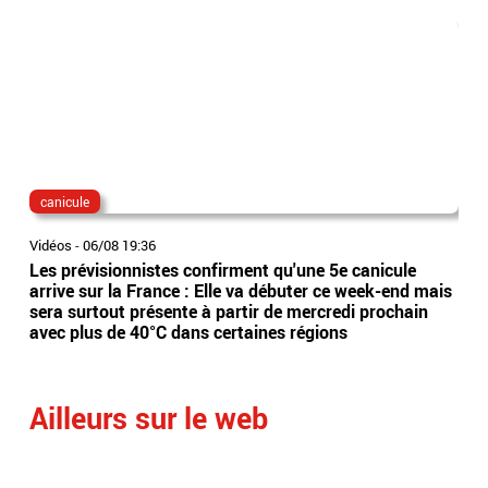
canicule
dis
Vidéos
-
06/08 19:36
Vidé
Les prévisionnistes confirment qu'une 5e canicule
Eta
arrive sur la France : Elle va débuter ce week-end mais
l’Es
sera surtout présente à partir de mercredi prochain
app
avec plus de 40°C dans certaines régions
sai
Ailleurs sur le web