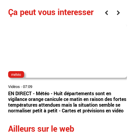
Ça peut vous interesser
météo
dir
Vidéos
-
07:09
Vidé
EN DIRECT - Météo - Huit départements sont en
Ima
vigilance orange canicule ce matin en raison des fortes
tête
températures attendues mais la situation semble se
dir
normaliser petit à petit - Cartes et prévisions en vidéo
Ailleurs sur le web