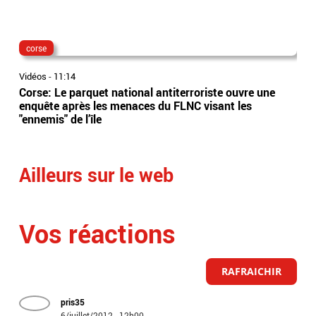
corse
av
Vidéos
-
11:14
Vidé
Corse: Le parquet national antiterroriste ouvre une
Cat
enquête après les menaces du FLNC visant les
pré
"ennemis" de l’île
bor
lig
Ailleurs sur le web
Vos réactions
RAFRAICHIR
pris35
6/juillet/2012 - 12h00