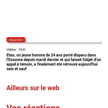
disparition
va
Vidéos
-
19:01
Vidé
Etan, un jeune homme de 24 ans porté disparu dans
Van
l’Essonne depuis mardi dernier et qui faisait l'objet d'un
sép
appel à témoin, a finalement été retrouvé aujourd'hui
: Le
sain et sauf
com
Ailleurs sur le web
Vos réactions