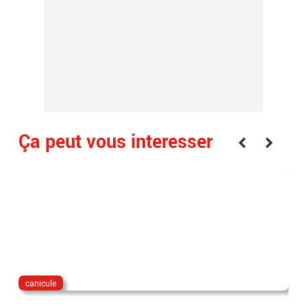
Ça peut vous interesser
canicule
fra