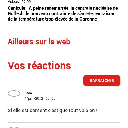
Vidéos
-
12:00
Vidé
Canicule : A peine redémarrée, la centrale nucléaire de
Per
Golfech de nouveau contrainte de s’arrêter en raison
obl
de la température trop élevée de la Garonne
trai
rep
Ailleurs sur le web
Vos réactions
RAFRAICHIR
Koro
4/juin/2012 - 07h07
Si elle est content c'est que tout va bien !