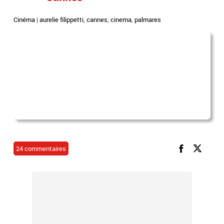
Cinéma
|
aurelie filippetti
,
cannes
,
cinema
,
palmares
24 commentaires