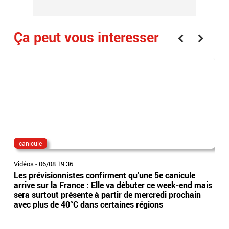
Ça peut vous interesser
canicule
dis
Vidéos
-
06/08 19:36
Vidé
Les prévisionnistes confirment qu'une 5e canicule
Eta
arrive sur la France : Elle va débuter ce week-end mais
l’Es
sera surtout présente à partir de mercredi prochain
app
avec plus de 40°C dans certaines régions
sai