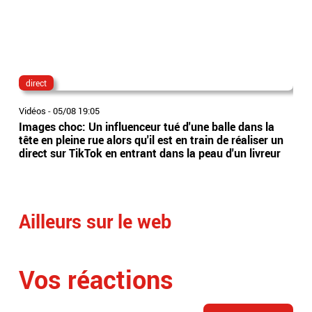
direct
di
Vidéos
-
05/08 19:05
Vidé
Images choc: Un influenceur tué d'une balle dans la
Le 
tête en pleine rue alors qu'il est en train de réaliser un
TikT
direct sur TikTok en entrant dans la peau d'un livreur
film
pla
Ailleurs sur le web
Vos réactions