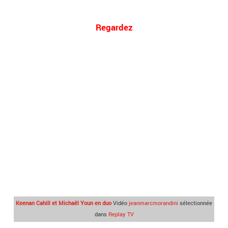
Regardez
Keenan Cahill et Michaël Youn en duo
Vidéo
jeanmarcmorandini
sélectionnée
dans
Replay TV