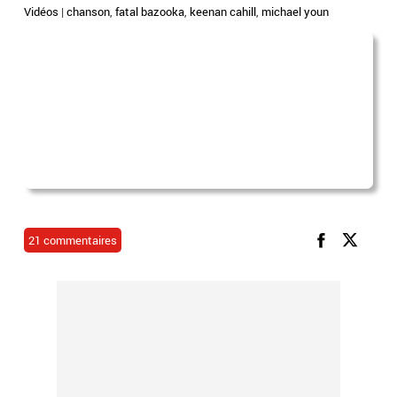
Vidéos
|
chanson
,
fatal bazooka
,
keenan cahill
,
michael youn
21 commentaires