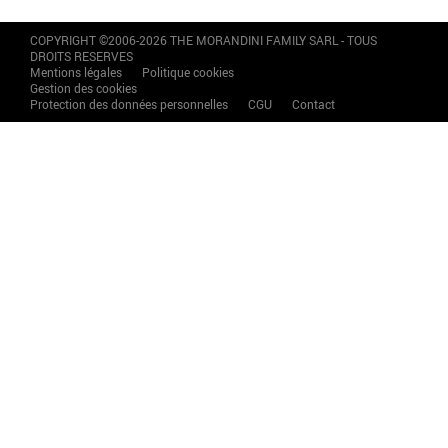
COPYRIGHT ©2006-2026 THE MORANDINI FAMILY SARL - TOUS
DROITS RESERVES
Mentions légales
Politique cookies
Gestion des cookies
Protection des données personnelles
CGU
Contact