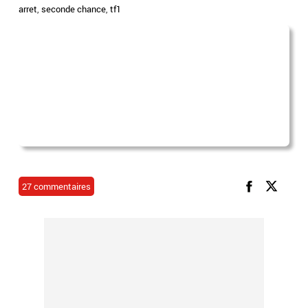
arret
,
seconde chance
,
tf1
27 commentaires