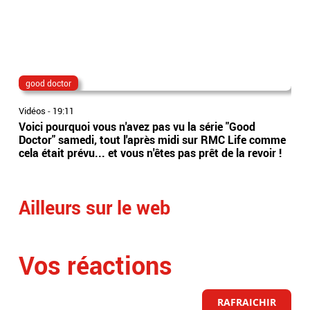
good doctor
Lio
Vidéos
-
19:11
Vidé
Voici pourquoi vous n'avez pas vu la série "Good
Jor
Doctor" samedi, tout l'après midi sur RMC Life comme
gér
cela était prévu... et vous n'êtes pas prêt de la revoir !
int
Arge
Ailleurs sur le web
Vos réactions
RAFRAICHIR