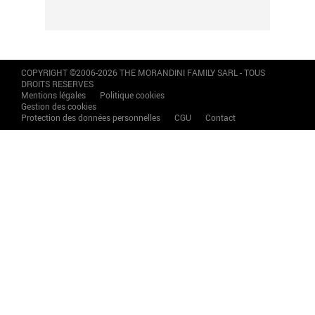
COPYRIGHT ©2006-2026 THE MORANDINI FAMILY SARL - TOUS
DROITS RESERVES
Mentions légales
Politique cookies
Gestion des cookies
Protection des données personnelles
CGU
Contact