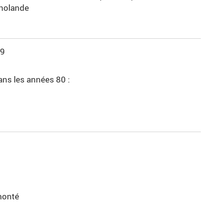
 nolande
09
ans les années 80 :
monté