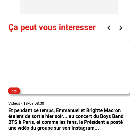
Ça peut vous interesser
bts
dir
Vidéos
-
18/07 08:00
Vidé
Et pendant ce temps, Emmanuel et Brigitte Macron
Ima
étaient de sortie hier soir... au concert du Boys Band
tête
BTS à Paris, et comme les fans, le Président a posté
dir
une vidéo du groupe sur son Instagram...