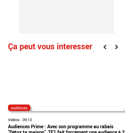
Ça peut vous interesser
audiences
au
Vidéos
-
09:13
Vidé
Audiences Prime : Avec son programme au rabais
Aud
"Détox ta maison", TF1 fait forcément une audience à 2
enf