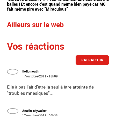
balles ! Et encore c'est quand même bien payé car M6
Fran
fait même pire avec "Miraculous"
Ailleurs sur le web
Vos réactions
RAFRAICHIR
floflomouth
17/octobre/2011 - 18h09
Elle à pas l'air d'être la seul à être atteinte de
"troubles mnésiques"...
Anakin_skywalker
17/octobre/2011 - 09h33