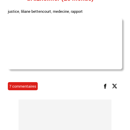
justice
,
liliane bettencourt
,
medecine
,
rapport
7 commentaires