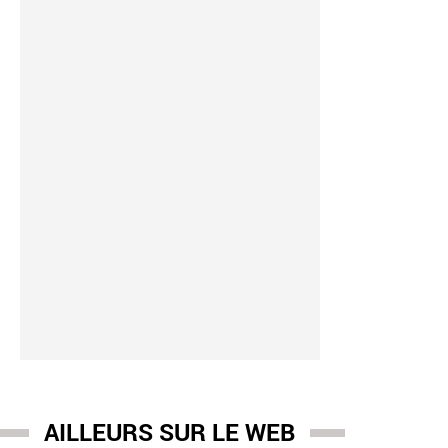
nce boccolini
-
05/08 17:03
auté: W9 lance une nouvelle émission en prime le 25 août, pré
vre: "Les tubes d’une vie" - Voici le concept
AILLEURS SUR LE WEB