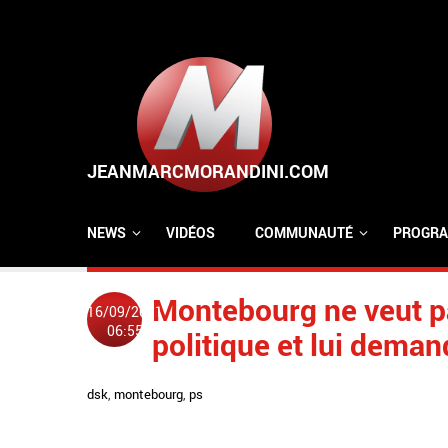
Aller au contenu principal
NEWS
VIDÉOS
COMMUNAUTÉ
PROGRA
Montebourg ne veut p
16/09/2011
06:55
politique et lui dema
dsk
,
montebourg
,
ps