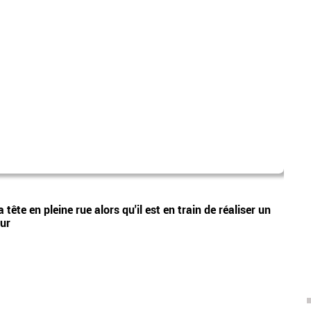
laure
Vidéos
tête en pleine rue alors qu'il est en train de réaliser un
Nouve
eur
Lecœu