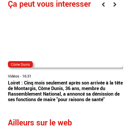
Ça peut vous interesser
Côme Dunis
aud
Vidéos
-
16:31
Vidé
Loiret : Cinq mois seulement après son arrivée à la tête
Alor
de Montargis, Côme Dunis, 36 ans, membre du
ruin
Rassemblement National, a annoncé sa démission de
Fleu
ses fonctions de maire "pour raisons de santé"
int
Ailleurs sur le web