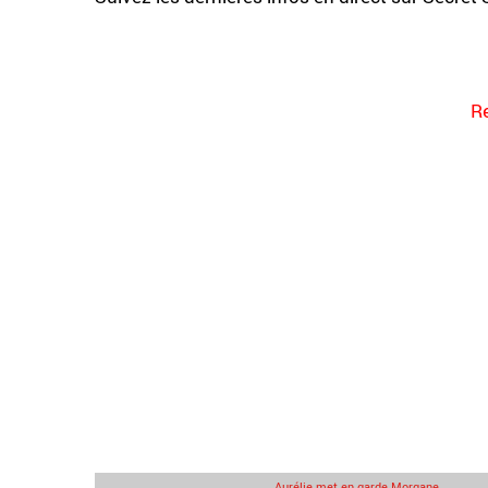
Re
Aurélie met en garde Morgane