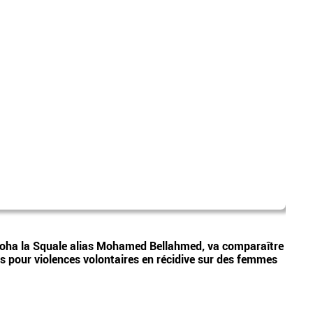
Erik 
Vidéos
 Moha la Squale alias Mohamed Bellahmed, va comparaître
Le pa
ris pour violences volontaires en récidive sur des femmes
et me