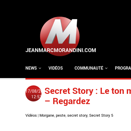
Aller au contenu principal
NEWS
VIDÉOS
COMMUNAUTÉ
PROGRA
Secret Story : Le ton
17/08/2011
12:53
– Regardez
Vidéos
|
Morgane
,
peste
,
secret story
,
Secret Story 5