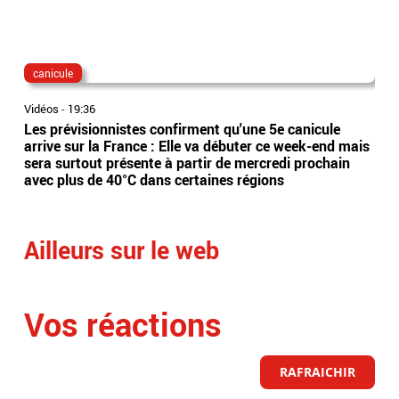
canicule
dis
Vidéos
-
19:36
Vidé
Les prévisionnistes confirment qu'une 5e canicule
Eta
arrive sur la France : Elle va débuter ce week-end mais
l’Es
sera surtout présente à partir de mercredi prochain
app
avec plus de 40°C dans certaines régions
sai
Ailleurs sur le web
Vos réactions
RAFRAICHIR