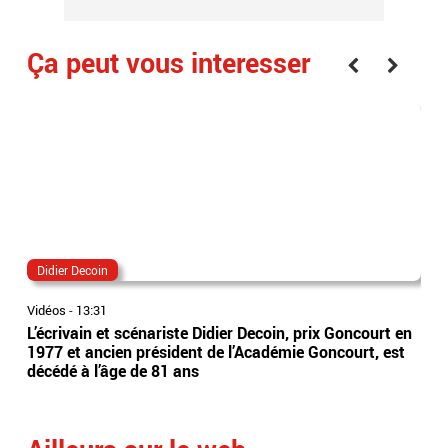
Ça peut vous interesser
Didier Decoin
dr
Vidéos
-
13:31
Vidé
L’écrivain et scénariste Didier Decoin, prix Goncourt en
Drô
1977 et ancien président de l’Académie Goncourt, est
fusi
décédé à l’âge de 81 ans
vic