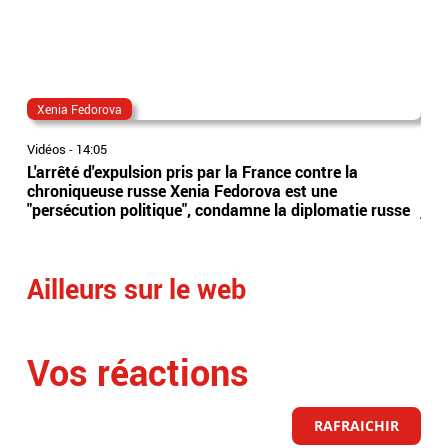
Xenia Fedorova
al
Vidéos
-
14:05
Vidé
L'arrêté d'expulsion pris par la France contre la
All
chroniqueuse russe Xenia Fedorova est une
syn
"persécution politique", condamne la diplomatie russe
just
Ailleurs sur le web
Vos réactions
RAFRAICHIR