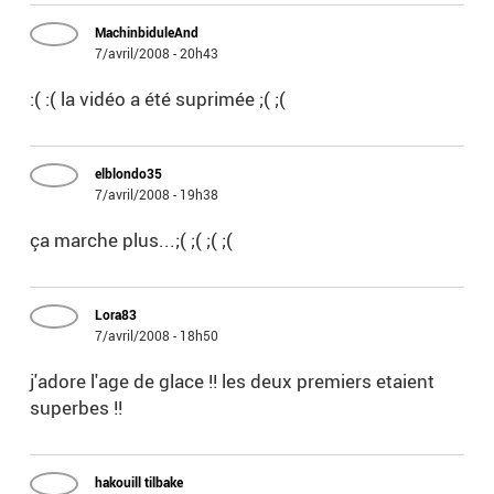
MachinbiduleAnd
7/avril/2008 - 20h43
:( :( la vidéo a été suprimée ;( ;(
elblondo35
7/avril/2008 - 19h38
ça marche plus...;( ;( ;( ;(
Lora83
7/avril/2008 - 18h50
j'adore l'age de glace !! les deux premiers etaient
superbes !!
hakouill tilbake