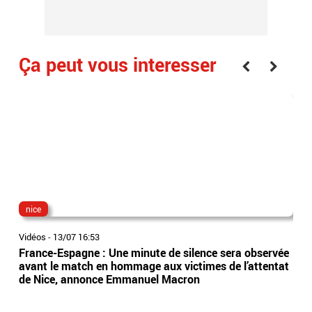
Ça peut vous interesser
nice
gui
Vidéos
-
13/07 16:53
Vidé
France-Espagne : Une minute de silence sera observée
Att
avant le match en hommage aux victimes de l’attentat
Gui
de Nice, annonce Emmanuel Macron
man
du 