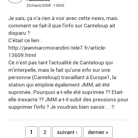
20/mars/2008 - 13h05
Je sais, ça n'a rien à voir avec cette news, mais
comment se fait-il que l'info sur Canteloup ait
disparu ?
C'était ce lien :
http://jeanmarcmorandini.tele7.fr/article-
13609.html
Ce n'est pas tant l'actualité de Canteloup qui
m'interpelle, mais le fait qu'une info sur une
personne (Canteloup) travaillant à Europe1, la
station qui emploie également JMM, ait été
suprimée. Pourquoi a-t-elle été suprimée ?? Etait-
elle inexacte ?? JMM a-t-il subit des pressions pour
supprimer l'info ? Je voudrais bien savoir... :?:
Pages
1
2
suivant ›
dernier »