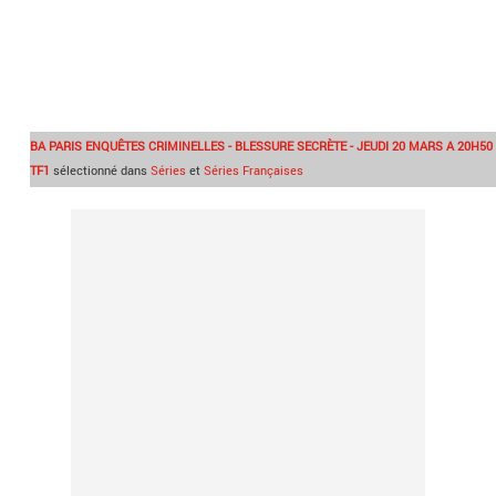
BA PARIS ENQUÊTES CRIMINELLES - BLESSURE SECRÈTE - JEUDI 20 MARS A 20H50
TF1
sélectionné dans
Séries
et
Séries Françaises