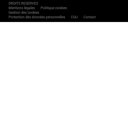
DROITS RESERVES
Mentions légales
Politique cookies
Gestion des cookies
Protection des données personnelles
CGU
Contact