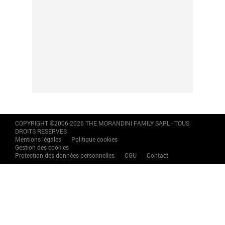
COPYRIGHT ©2006-2026 THE MORANDINI FAMILY SARL - TOUS
DROITS RESERVES
Mentions légales
Politique cookies
Gestion des cookies
Protection des données personnelles
CGU
Contact