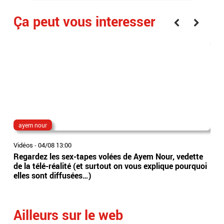
Ça peut vous interesser
ayem nour
D4
Vidéos
-
04/08 13:00
Vidé
Regardez les sex-tapes volées de Ayem Nour, vedette
Éta
de la télé-réalité (et surtout on vous explique pourquoi
pui
elles sont diffusées…)
men
leur
Ailleurs sur le web