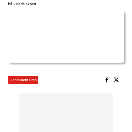
lci
,
valérie expert
8 commentaires