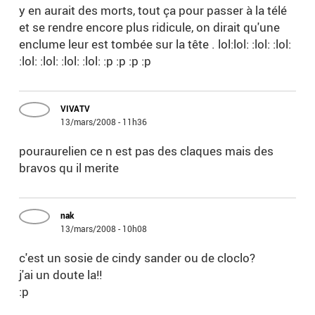
y en aurait des morts, tout ça pour passer à la télé
et se rendre encore plus ridicule, on dirait qu'une
enclume leur est tombée sur la tête . lol:lol: :lol: :lol:
:lol: :lol: :lol: :lol: :p :p :p :p
VIVATV
13/mars/2008 - 11h36
pouraurelien ce n est pas des claques mais des
bravos qu il merite
nak
13/mars/2008 - 10h08
c'est un sosie de cindy sander ou de cloclo?
j'ai un doute la!!
:p