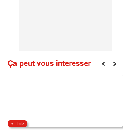
Ça peut vous interesser
canicule
dis