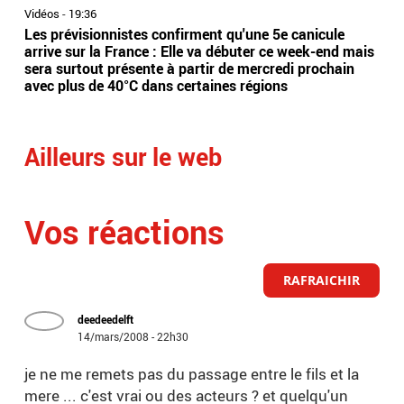
Vidéos
-
19:36
Vidé
Les prévisionnistes confirment qu'une 5e canicule
Eta
arrive sur la France : Elle va débuter ce week-end mais
l’Es
sera surtout présente à partir de mercredi prochain
app
avec plus de 40°C dans certaines régions
sai
Ailleurs sur le web
Vos réactions
RAFRAICHIR
deedeedelft
14/mars/2008 - 22h30
je ne me remets pas du passage entre le fils et la
mere ... c'est vrai ou des acteurs ? et quelqu'un