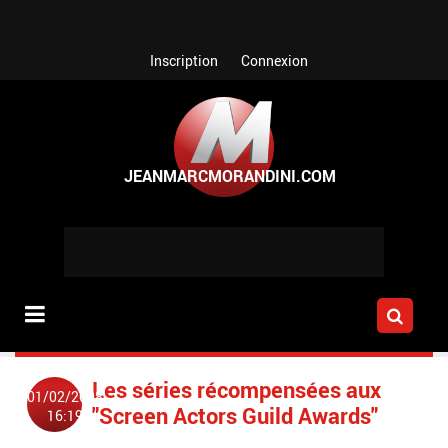
Aller au contenu principal
Inscription
Connexion
Les séries récompensées aux
01/02/2008
"Screen Actors Guild Awards"
16:19