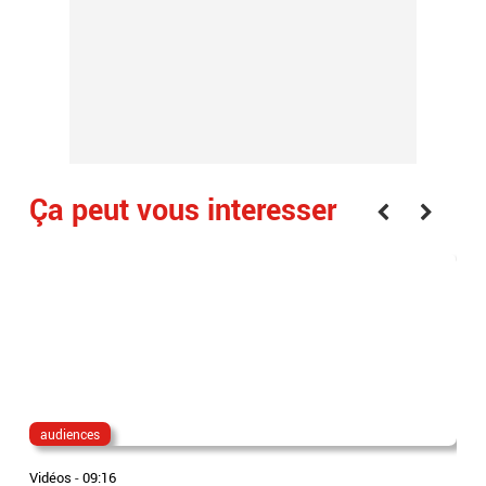
Ça peut vous interesser
audiences
au
Vidéos
-
09:16
Vidé