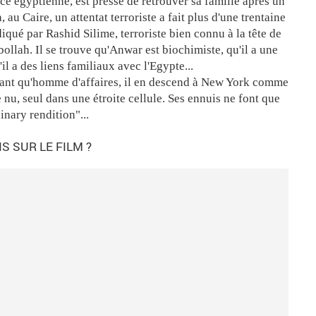
e égyptienne, est pressé de retrouver sa famille après un
 au Caire, un attentat terroriste a fait plus d'une trentaine
iqué par Rashid Silime, terroriste bien connu à la tête de
ollah. Il se trouve qu'Anwar est biochimiste, qu'il a une
l a des liens familiaux avec l'Egypte...
ant qu'homme d'affaires, il en descend à New York comme
e nu, seul dans une étroite cellule. Ses ennuis ne font que
inary rendition"...
S SUR LE FILM ?