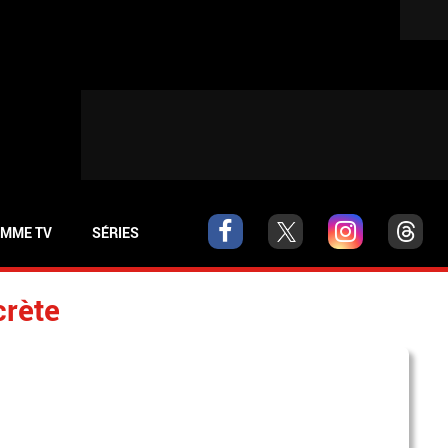
MME TV
SÉRIES
crète