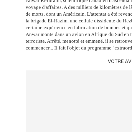
Anwar El-Ibraim, scientifique canadien d'ascendanc
voyage d'affaires. A des milliers de kilomètres de là,
de morts, dont un Américain. L'attentat a été revend
la brigade El-Hazim, une cellule dissidente du Hezb
certaine expérience en fabrication de bombes et qu'i
Anwar monte dans un avion en Afrique du Sud en t
terroriste. Arrêté, menotté et emmené, il se retrouv
commencer... Il fait l'objet du programme "extraord
VOTRE AVI