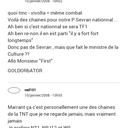
10/janvier/2008 - 16h02
quoi tmc - vivolta = même combat
Voilà des chaines pour notre P Sevran nationnal...
Ah ben si c'est nationnal se sera TF1
Ah ben re-non il en est parti "il y a fort fort
longtemps"
Donc pas de Sevran , mais que fait le ministre de la
Culture ??
Allo Monsieur "First"
GOLDORbATOR
ced101
10/janvier/2008 - 15h55
Marrant ça c'est personellement une des chaines
de la TNT que je ne regarde jamais, mais vraiment
jamais
Je prefere NT1, NRJ12 et W9