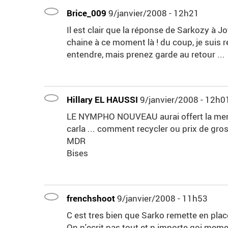
Brice_009
9/janvier/2008 - 12h21
Il est clair que la réponse de Sarkozy à J
chaine à ce moment là ! du coup, je suis re
entendre, mais prenez garde au retour ...
Hillary EL HAUSSI
9/janvier/2008 - 12h0
LE NYMPHO NOUVEAU aurai offert la meme 
carla ... comment recycler ou prix de gr
MDR
Bises
frenchshoot
9/janvier/2008 - 11h53
C est tres bien que Sarko remette en pla
On n'ecrit pas tout et n importe qoi meme