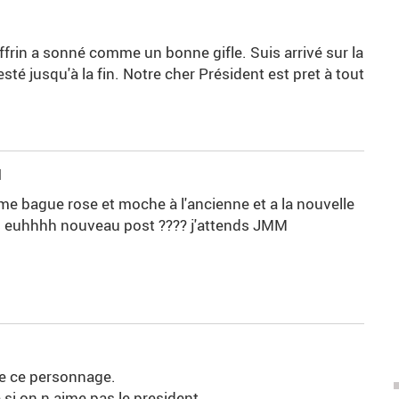
offrin a sonné comme un bonne gifle. Suis arrivé sur la
sté jusqu'à la fin. Notre cher Président est pret à tout
1
bague rose et moche à l'ancienne et a la nouvelle
os euhhhh nouveau post ???? j'attends JMM
ce ce personnage.
 si on n aime pas le president