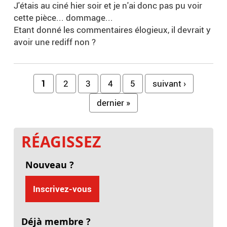
J'étais au ciné hier soir et je n'ai donc pas pu voir
cette pièce... dommage...
Etant donné les commentaires élogieux, il devrait y
avoir une rediff non ?
Pages
1
2
3
4
5
suivant ›
dernier »
RÉAGISSEZ
Nouveau ?
Inscrivez-vous
Déjà membre ?