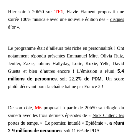
Hier soir à 20h50 sur
TF1
, Flavie Flament proposait une
soirée 100% musicale avec une nouvelle édition des «
disques
d’or
».
Le programme était d’ailleurs très riche en personnalités ! Ont
notamment répondu présentes Emmanuel Mire, Olivia Ruiz,
Jenifer, Zazie, Johnny Hallyday, Lorie, Koxie, Yelle, David
5.4
Guetta et bien d’autres encore ! L’émission a réuni
millions de personnes
.2% de PDM.
, soit 22
Un score
plutôt décevant pour la chaîne battue par France 2 !
De son côté,
M6
proposait à partir de 20h50 sa trilogie du
samedi avec les trois derniers épisodes de «
Nick Cutter : les
a réuni
portes du temps
. ». Le premier, intitulé « Epidémie »,
2.9 millions de personnes
, soit 11.6% de PDA.