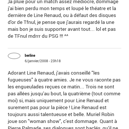
,la pluie pour un match assez médiocre, dommage
j'ai bien perdu mon temps et loupé le théatre et la
dernière de Line Renaud, ou à défaut des disques
d'or de Tfnul, je pense que j'aurais regardé la une
mais bon je suis supporter avant tout... lol et pas
de TFnul mdrrr du PSG !!! ^^
berline
6/janvier/2008 - 23h18
Adorant Line Renaud, j'avais conseillé "les
fugueuses" à quatre amies. Je ne vous raconte pas
les engueulades reçues ce matin... Trois ne sont
pas allées jusqu'au bout, la quatrième (tout comme
moi) si, mais uniquement pour Line Renaud et
surement pas pour la pièce ! Line Renaud est
toujours aussi talentueuse et belle. Muriel Robin
joue son "woman show", c'est dommage. Quant à
Pierre Palmade, ses dialogues sont baclés, qu'il ne