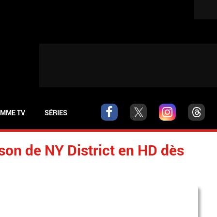
MME TV
SÉRIES
ison de NY District en HD dès