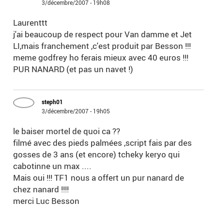
3/décembre/2007 - 19h08
Laurenttt
j'ai beaucoup de respect pour Van damme et Jet
LI,mais franchement ,c'est produit par Besson !!!
meme godfrey ho ferais mieux avec 40 euros !!!
PUR NANARD (et pas un navet !)
steph01
3/décembre/2007 - 19h05
le baiser mortel de quoi ca ??
filmé avec des pieds palmées ,script fais par des
gosses de 3 ans (et encore) tcheky keryo qui
cabotinne un max ....
Mais oui !!! TF1 nous a offert un pur nanard de
chez nanard !!!!
merci Luc Besson