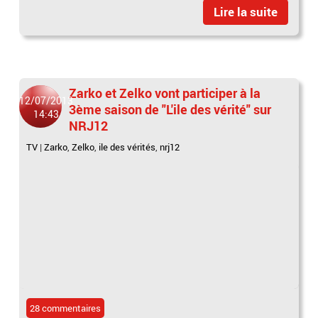
Lire la suite
Zarko et Zelko vont participer à la
12/07/2013
3ème saison de "L'ile des vérité" sur
14:43
NRJ12
TV
|
Zarko
,
Zelko
,
ile des vérités
,
nrj12
28 commentaires