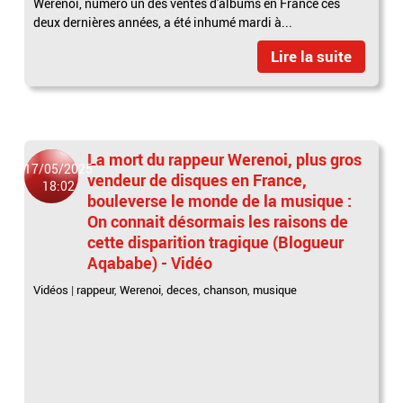
Werenoi, numéro un des ventes d'albums en France ces
deux dernières années, a été inhumé mardi à...
Lire la suite
La mort du rappeur Werenoi, plus gros
17/05/2025
vendeur de disques en France,
18:02
bouleverse le monde de la musique :
On connait désormais les raisons de
cette disparition tragique (Blogueur
Aqababe) - Vidéo
Vidéos
|
rappeur
,
Werenoi
,
deces
,
chanson
,
musique