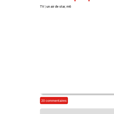
TV
|
un air de star
,
m6
20 commentaires