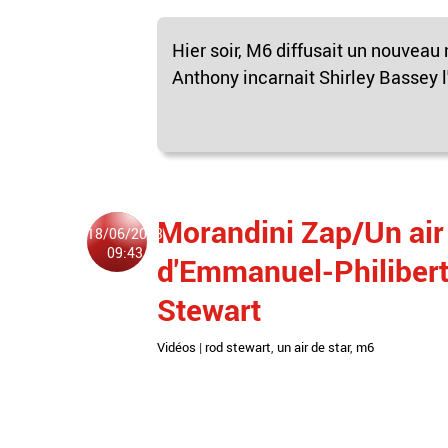
Hier soir, M6 diffusait un nouvea
Anthony incarnait Shirley Bassey l'
Morandini Zap/Un air 
18/06/2013
09:43
d'Emmanuel-Philibert
Stewart
Vidéos
|
rod stewart
,
un air de star
,
m6