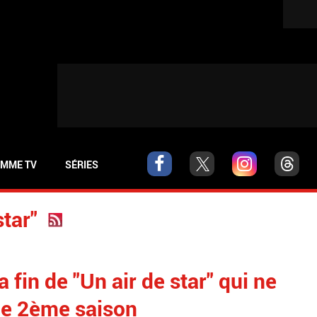
MME TV
SÉRIES
star"
fin de "Un air de star" qui ne
ne 2ème saison