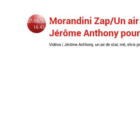
Morandini Zap/Un air 
07/06/2013
16:43
Jérôme Anthony pour 
Vidéos
|
Jérôme Anthony
,
un air de star
,
m6
,
elvis p