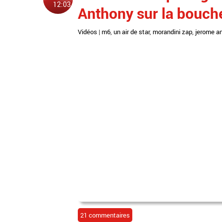
12:03
Anthony sur la bouche
Vidéos
|
m6
,
un air de star
,
morandini zap
,
jerome a
21 commentaires