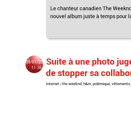
Le chanteur canadien The Weeknd,
nouvel album juste à temps pour la
Suite à une photo jug
09/01/2018
11:36
de stopper sa collab
Internet
|
the weeknd
,
h&m
,
polémique
,
vêtements