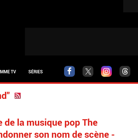
MME TV
SÉRIES
nd"
e de la musique pop The
ndonner son nom de scène -