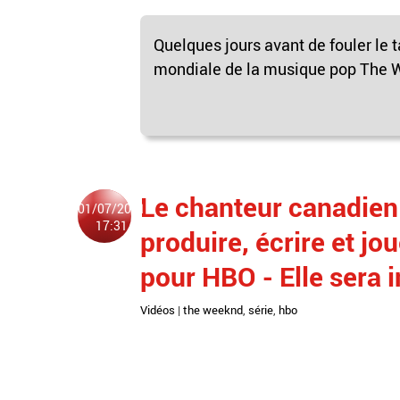
Quelques jours avant de fouler le 
mondiale de la musique pop The We
Le chanteur canadien
01/07/2021
17:31
produire, écrire et jo
pour HBO - Elle sera i
Vidéos
|
the weeknd
,
série
,
hbo