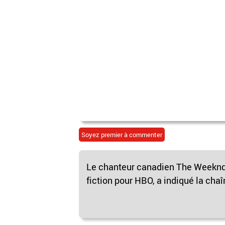
Soyez premier à commenter
Le chanteur canadien The Weeknd v
fiction pour HBO, a indiqué la chaî