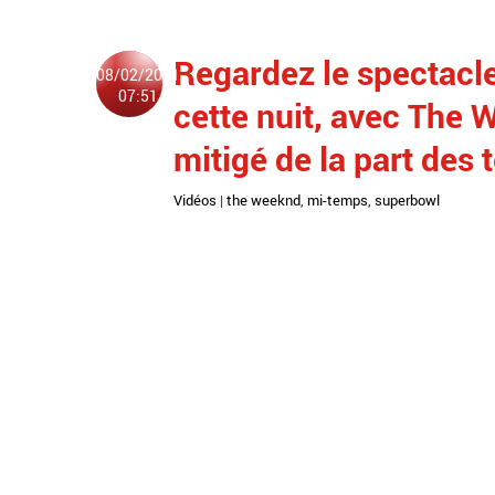
Regardez le spectacl
08/02/2021
07:51
cette nuit, avec The 
mitigé de la part des 
Vidéos
|
the weeknd
,
mi-temps
,
superbowl