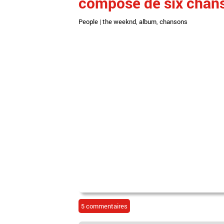
composé de six chan
People
|
the weeknd
,
album
,
chansons
5 commentaires