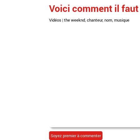
Voici comment il faut
Vidéos
|
the weeknd
,
chanteur
,
nom
,
musique
Soyez premier à commenter