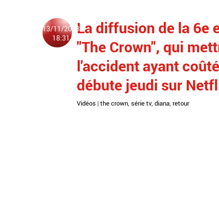
La diffusion de la 6e 
13/11/2023
18:31
"The Crown", qui met
l'accident ayant coûté
débute jeudi sur Netf
Vidéos
|
the crown
,
série tv
,
diana
,
retour