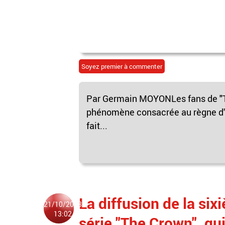
Soyez premier à commenter
Par Germain MOYONLes fans de "The
phénomène consacrée au règne d'E
fait...
La diffusion de la six
21/10/2023
13:02
série "The Crown", q