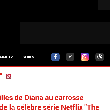
MME TV
SÉRIES
"
illes de Diana au carrosse
de la célèbre série Netflix "The