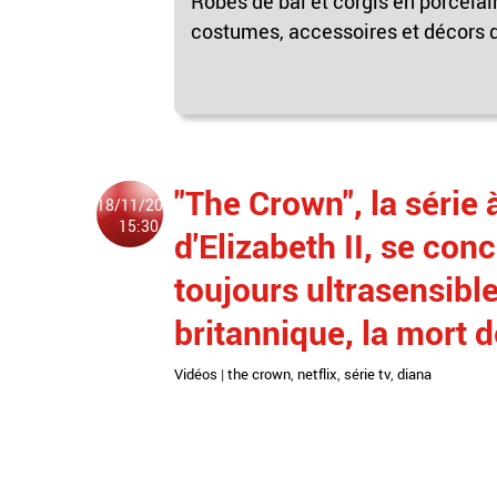
Robes de bal et corgis en porcelai
costumes, accessoires et décors de
"The Crown", la série 
18/11/2023
15:30
d'Elizabeth II, se co
toujours ultrasensibl
britannique, la mort 
Vidéos
|
the crown
,
netflix
,
série tv
,
diana