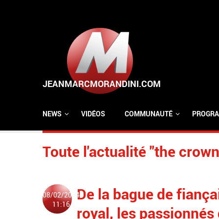
Aller au contenu principal
NEWS
VIDÉOS
COMMUNAUTÉ
PROGRA
Toute l'actualité "the crown
De la bague de fiança
08/02/2024
11:16
royal, les passionnés 