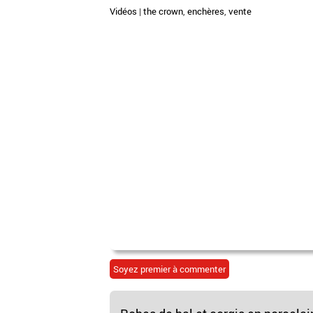
Vidéos
|
the crown
,
enchères
,
vente
Soyez premier à commenter