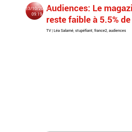
Audiences: Le magazi
13/10/2016
09:19
reste faible à 5.5% d
TV
|
Léa Salamé
,
stupéfiant
,
france2
,
audiences