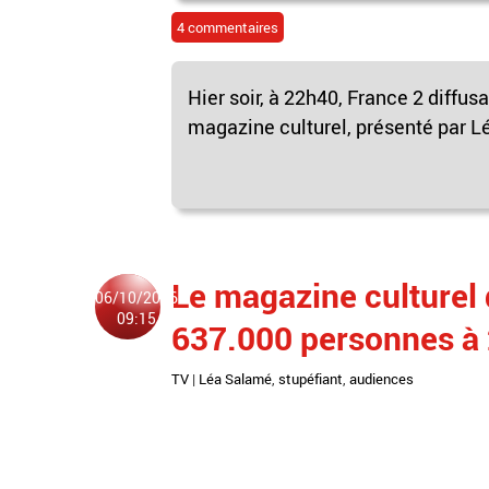
4 commentaires
Hier soir, à 22h40, France 2 diffu
magazine culturel, présenté par Lé
Le magazine culturel
06/10/2016
09:15
637.000 personnes à 
TV
|
Léa Salamé
,
stupéfiant
,
audiences