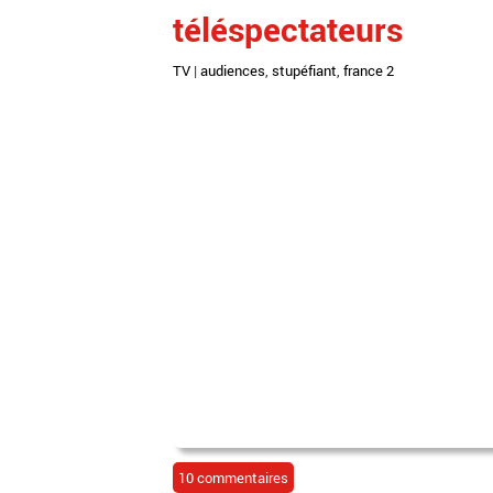
téléspectateurs
TV
|
audiences
,
stupéfiant
,
france 2
10 commentaires