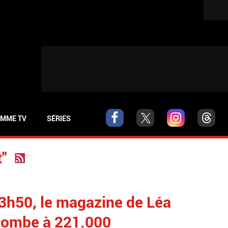
MME TV
SÉRIES
t"
23h50, le magazine de Léa
tombe à 221.000