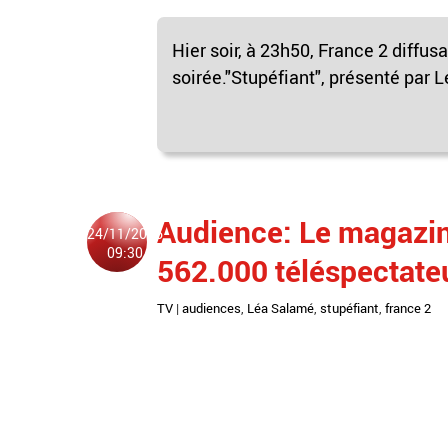
Hier soir, à 23h50, France 2 diffu
soirée."Stupéfiant", présenté par 
Audience: Le magazin
24/11/2016
09:30
562.000 téléspectate
TV
|
audiences
,
Léa Salamé
,
stupéfiant
,
france 2