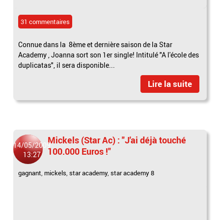
31 commentaires
Connue dans la 8ème et dernière saison de la Star
Academy , Joanna sort son 1er single! Intitulé "A l'école des
duplicatas", il sera disponible...
Lire la suite
Mickels (Star Ac) : "J'ai déjà touché
14/05/2009
100.000 Euros !"
13:27
gagnant
,
mickels
,
star academy
,
star academy 8