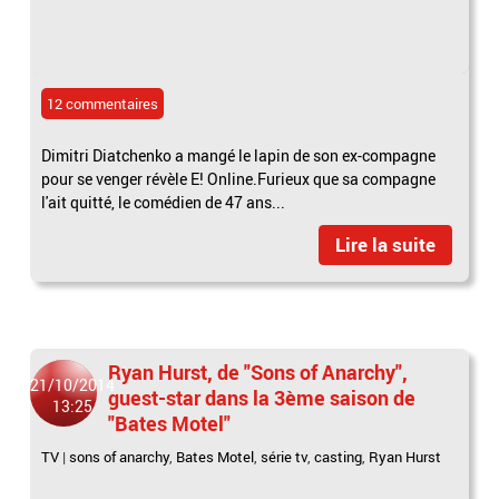
12 commentaires
Dimi­tri Diat­chenko a mangé le lapin de son ex-compagne
pour se venger révèle E! Online.Furieux que sa compagne
l'ait quitté, le comé­dien de 47 ans...
Lire la suite
Ryan Hurst, de "Sons of Anarchy",
21/10/2014
guest-star dans la 3ème saison de
13:25
"Bates Motel"
TV
|
sons of anarchy
,
Bates Motel
,
série tv
,
casting
,
Ryan Hurst