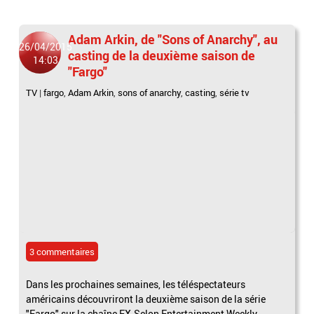
Adam Arkin, de "Sons of Anarchy", au
26/04/2015
casting de la deuxième saison de
14:03
"Fargo"
TV
|
fargo
,
Adam Arkin
,
sons of anarchy
,
casting
,
série tv
3 commentaires
Dans les prochaines semaines, les téléspectateurs
américains découvriront la deuxième saison de la série
"Fargo" sur la chaîne FX.Selon Entertainment Weekly,...