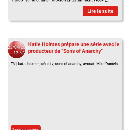
Lire la suite
Katie Holmes prépare une série avec le
23/04/2015
producteur de "Sons of Anarchy"
12:57
TV
|
katie holmes
,
série tv
,
sons of anarchy
,
avocat
,
Mike Daniels
2 commentaires