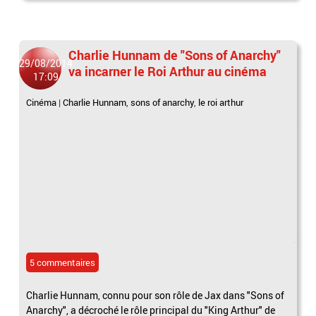
Charlie Hunnam de "Sons of Anarchy"
29/08/2014
va incarner le Roi Arthur au cinéma
17:09
Cinéma
|
Charlie Hunnam
,
sons of anarchy
,
le roi arthur
5 commentaires
Charlie Hunnam, connu pour son rôle de Jax dans "Sons of
Anarchy", a décroché le rôle principal du "King Arthur" de