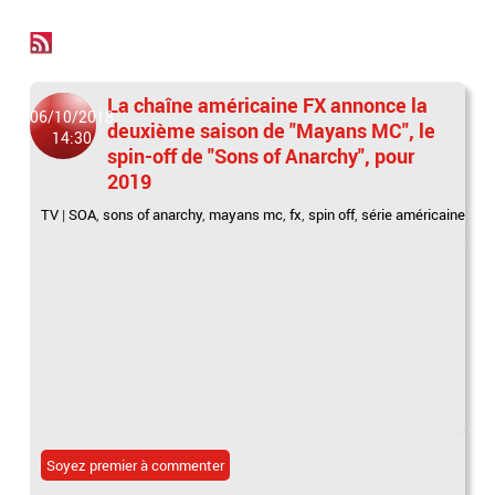
La chaîne américaine FX annonce la
06/10/2018
deuxième saison de "Mayans MC", le
14:30
spin-off de "Sons of Anarchy", pour
2019
TV
|
SOA
,
sons of anarchy
,
mayans mc
,
fx
,
spin off
,
série américaine
Soyez premier à commenter