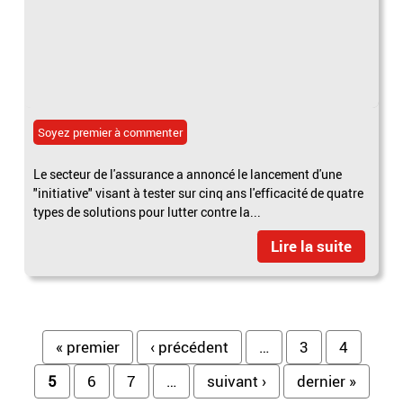
Soyez premier à commenter
Le secteur de l'assurance a annoncé le lancement d'une
"initiative" visant à tester sur cinq ans l'efficacité de quatre
types de solutions pour lutter contre la...
Lire la suite
Pages
« premier
‹ précédent
…
3
4
5
6
7
…
suivant ›
dernier »