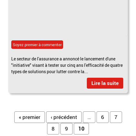
Soyez premier à commenter
Le secteur de l'assurance a annoncé le lancement d'une
"initiative" visant à tester sur cinq ans l'efficacité de quatre
types de solutions pour lutter contre la...
Lire la suite
Pages
« premier
‹ précédent
…
6
7
8
9
10