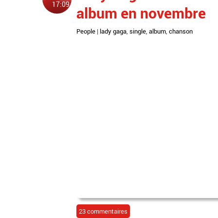
17:09
album en novembre
People
|
lady gaga
,
single
,
album
,
chanson
23 commentaires