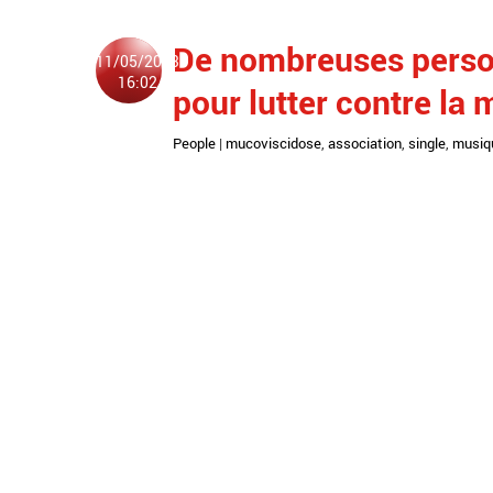
De nombreuses person
11/05/2013
16:02
pour lutter contre la
People
|
mucoviscidose
,
association
,
single
,
musiq