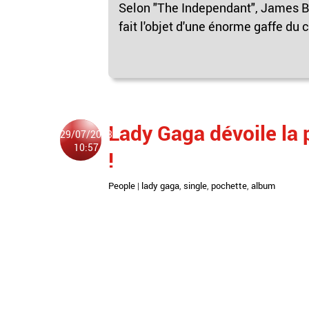
Selon "The Independant", James Blu
fait l'objet d'une énorme gaffe du 
Lady Gaga dévoile la
29/07/2013
10:57
!
People
|
lady gaga
,
single
,
pochette
,
album