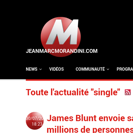
Aller au contenu principal
NEWS
VIDÉOS
COMMUNAUTÉ
PROGRA
Toute l'actualité "single"
James Blunt envoie s
30/07/2013
18:23
millions de personnes