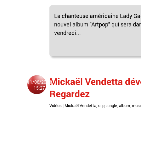
La chanteuse américaine Lady Gaga
nouvel album "Artpop" qui sera da
vendredi...
Mickaël Vendetta dévoi
11/06/2013
15:27
Regardez
Vidéos
|
Mickaël Vendetta
,
clip
,
single
,
album
,
musi