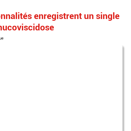
nalités enregistrent un single
 mucoviscidose
ue