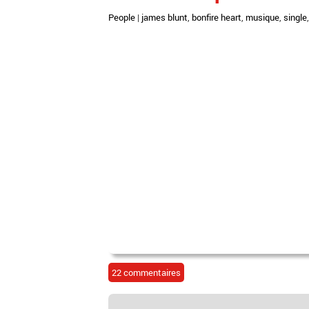
People
|
james blunt
,
bonfire heart
,
musique
,
single
22 commentaires