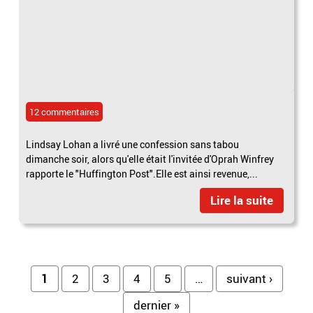
12 commentaires
Lindsay Lohan a livré une confession sans tabou
dimanche soir, alors qu'elle était l'invitée d'Oprah Winfrey
rapporte le "Huffington Post".Elle est ainsi revenue,...
Lire la suite
Pages
1
2
3
4
5
…
suivant ›
dernier »