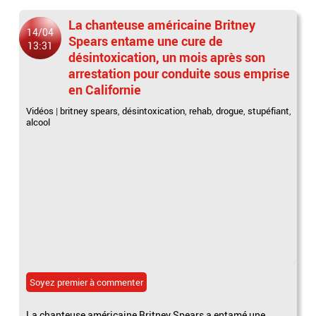
La chanteuse américaine Britney
14/04
Spears entame une cure de
13:31
désintoxication, un mois après son
arrestation pour conduite sous emprise
en Californie
Vidéos
|
britney spears
,
désintoxication
,
rehab
,
drogue
,
stupéfiant
,
alcool
Soyez premier à commenter
La chanteuse américaine Britney Spears a entamé une