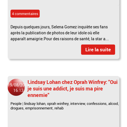
4 commentaires
Depuis quelques jours, Selena Gomez inquiète ses fans
après la publication de photos de leur idole où elle
apparaît amaigrie.Pour des raisons de santé, la star a...
Lire la suite
Lindsay Lohan chez Oprah Winfrey: "Oui
19/08/2013
je suis une addict, je suis ma pire
16:13
ennemie"
People
|
lindsay lohan
,
oprah winfrey
,
interview
,
confessions
,
alcool
,
drogues
,
emprisonnement
,
rehab